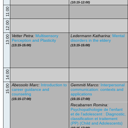
(10:15-12:00)
11:00
12:00
Vetter Petra:
Multisensory
Ledermann Katharina:
Mental
13:00
Perception and Plasticity
disorders in the eldery
(13:15-15:00)
(13:15-15:00)
14:00
Abessolo Marc:
Introduction to
Gemmiti Marco:
Interpersonal
15:00
career guidance and
communication: contexts and
counseling
applications
(15:15-17:00)
(15:15-17:00)
Recabarren Romina:
Psychopathologie de l'enfant
et de l'adolescent : Diagnostic,
classification et traitement
(PP) (Child and Adolescents)