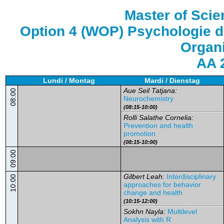
Master of Sci
Option 4 (WOP) Psychologie du
Organ
AA 
Lundi / Montag
Mardi / Dienstag
Aue Seil Tatjana:
08:00
Neurochemistry
(08:15-10:00)
Rolli Salathe Cornelia:
Prevention and health
promotion
(08:15-10:00)
09:00
Gilbert Leah:
Interdisciplinary
10:00
approaches for behavior
change and health
(10:15-12:00)
Sokhn Nayla:
Multilevel
Analysis with R