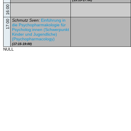
(15:15-17:00)
16:00
Schmutz Sven:
Einführung in
17:00
die Psychopharmakologie für
Psycholog:innen (Schwerpunkt
Kinder und Jugendliche)
(Psychopharmacology)
(17:15-19:00)
NULL